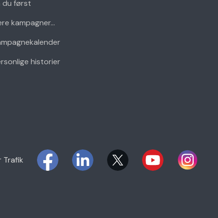
 du først
ere kampagner...
ampagnekalender
rsonlige historier
r Trafik