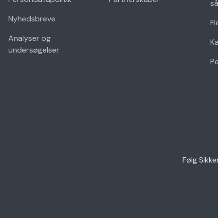
så
Nyhedsbreve
Fl
Analyser og
K
undersøgelser
Pe
Følg Sikke