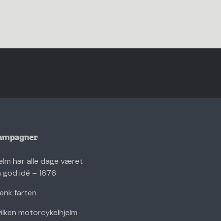
ampagner
elm har alle dage været
 god idé – 1676
nk farten
ilken motorcykelhjelm