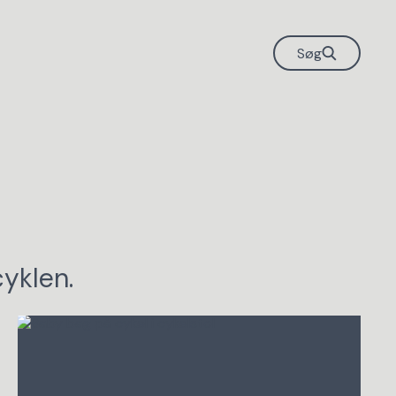
Søg
yklen.