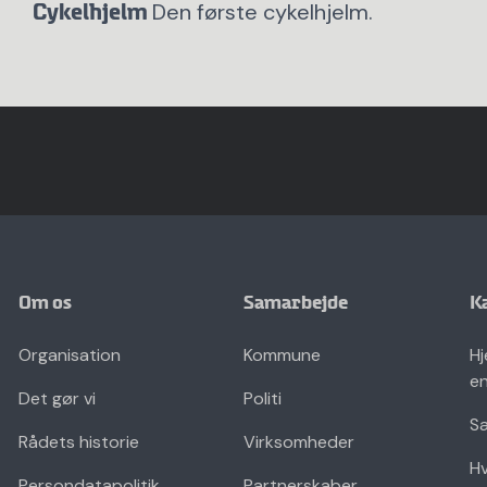
Den første cykelhjelm.
Cykelhjelm
Om os
Samarbejde
K
Organisation
Kommune
Hj
en
Det gør vi
Politi
Sæ
Rådets historie
Virksomheder
Hv
Persondatapolitik
Partnerskaber