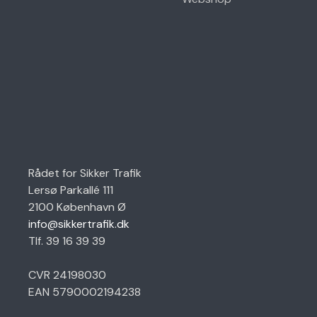
Rådet for Sikker Trafik
Lersø Parkallé 111
2100 København Ø
info@sikkertrafik.dk
Tlf. 39 16 39 39
CVR 24198030
EAN 5790002194238