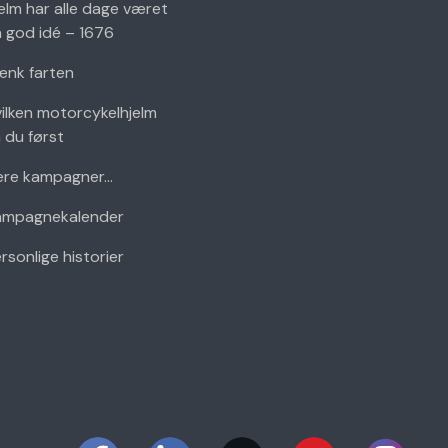
elm har alle dage været
 god idé – 1676
nk farten
ilken motorcykelhjelm
 du først
ere kampagner...
ampagnekalender
rsonlige historier