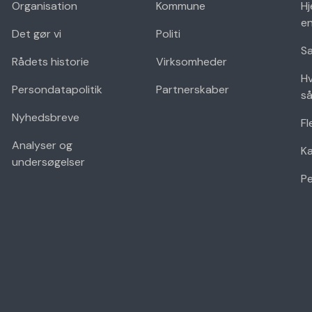
Organisation
Kommune
Hj
en
Det gør vi
Politi
Sæ
Rådets historie
Virksomheder
Hv
Persondatapolitik
Partnerskaber
så
Nyhedsbreve
Fl
Analyser og
K
undersøgelser
Pe