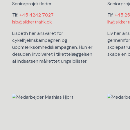
Seniorprojektleder
Seniorproj
Tlf:
+45 4242 7027
Tlf:
+45 25
lsb@sikkertrafik.dk
liv@sikkert
Lisbeth har ansvaret for
Liv har ans
cykelhjelmskampagnen og
gennemføre
uopmærksomhedskampagnen. Hun er
skolepatrul
desuden involveret i tilrettelæggelsen
skabe en b
af indsatsen målrettet unge bilister.