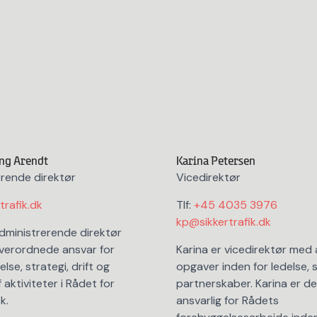
ng Arendt
Karina Petersen
rende direktør
Vicedirektør
trafik.dk
Tlf:
+45 4035 3976
kp@sikkertrafik.dk
dministrerende direktør
verordnede ansvar for
Karina er vicedirektør med 
lse, strategi, drift og
opgaver inden for ledelse, 
f aktiviteter i Rådet for
partnerskaber. Karina er d
k.
ansvarlig for Rådets