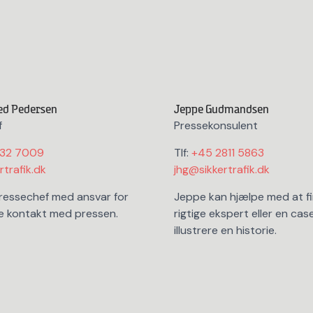
ed Pedersen
Jeppe Gudmandsen
f
Pressekonsulent
232 7009
Tlf:
+45 2811 5863
trafik.dk
jhg@sikkertrafik.dk
ressechef med ansvar for
Jeppe kan hjælpe med at f
e kontakt med pressen.
rigtige ekspert eller en case
illustrere en historie.