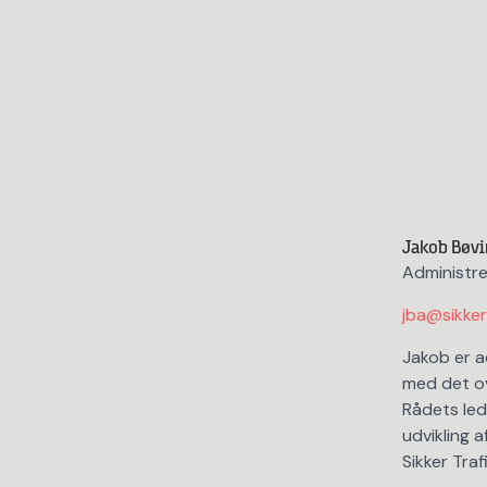
Jakob Bøvi
Administre
jba@sikker
Jakob er a
med det o
Rådets lede
udvikling a
Sikker Trafi