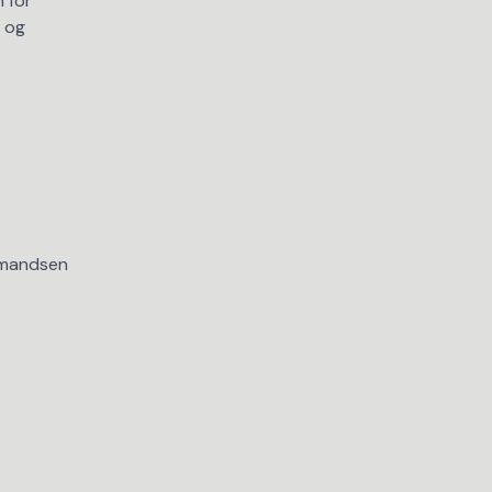
 for
 og