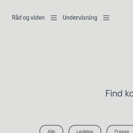
Råd og viden
Undervisning
Find k
Alle
Ledelse
Presse