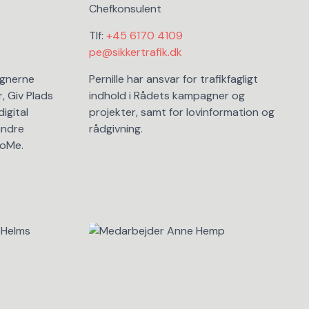
Chefkonsulent
Tlf:
+45 6170 4109
pe@sikkertrafik.dk
agnerne
Pernille har ansvar for trafikfagligt
, Giv Plads
indhold i Rådets kampagner og
igital
projekter, samt for lovinformation og
andre
rådgivning.
SoMe.