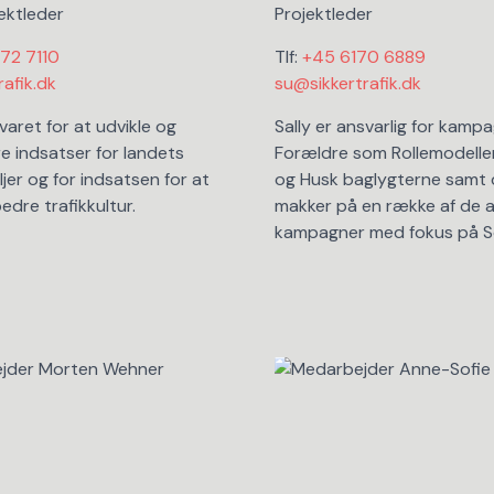
ektleder
Projektleder
72 7110
Tlf:
+45 6170 6889
rafik.dk
su@sikkertrafik.dk
varet for at udvikle og
Sally er ansvarlig for kamp
 indsatser for landets
Forældre som Rollemodeller
jer og for indsatsen for at
og Husk baglygterne samt d
edre trafikkultur.
makker på en række af de 
kampagner med fokus på 