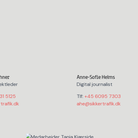
hner
Anne-Sofie Helms
ektleder
Digital journalist
31 5125
Tlf:
+45 6095 7303
rafik.dk
ahe@sikkertrafik.dk