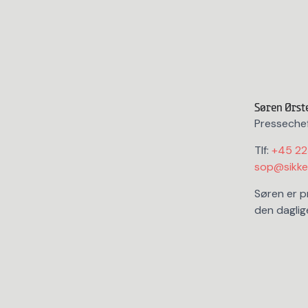
Søren Ørst
Presseche
Tlf:
+45 2
sop@sikker
Søren er p
den daglig