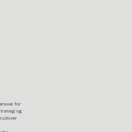
ansvar for
strategi og
erudover