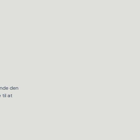
inde den
 til at