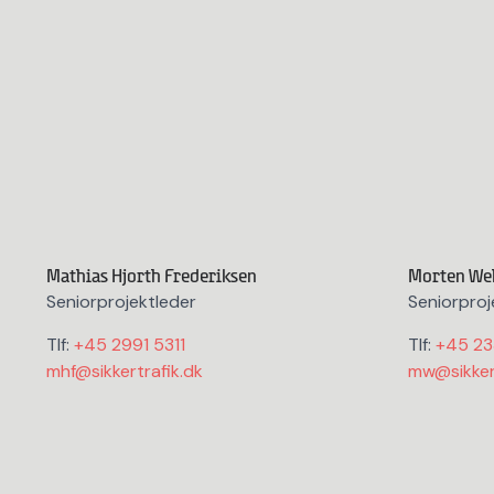
Mathias Hjorth Frederiksen
Morten We
Seniorprojektleder
Seniorproj
Tlf:
+45 2991 5311
Tlf:
+45 23
mhf@sikkertrafik.dk
mw@sikkert