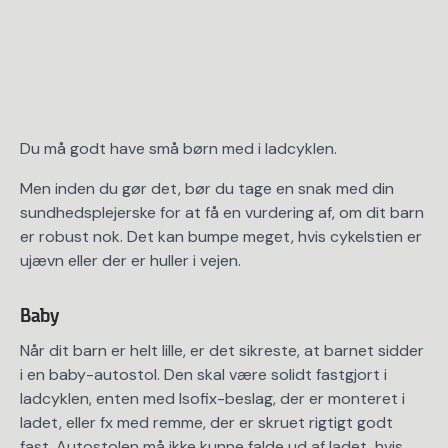
Du må godt have små børn med i ladcyklen.
Men inden du gør det, bør du tage en snak med din
sundhedsplejerske for at få en vurdering af, om dit barn
er robust nok. Det kan bumpe meget, hvis cykelstien er
ujævn eller der er huller i vejen.
Baby
Når dit barn er helt lille, er det sikreste, at barnet sidder
i en baby-autostol. Den skal være solidt fastgjort i
ladcyklen, enten med Isofix-beslag, der er monteret i
ladet, eller fx med remme, der er skruet rigtigt godt
fast. Autostolen må ikke kunne falde ud af ladet, hvis