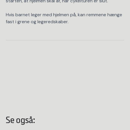
starten, at hjelmen skal af, når cykelturen er slut.
Hvis barnet leger med hjelmen på, kan remmene hænge
fast i grene og legeredskaber.
Se også: