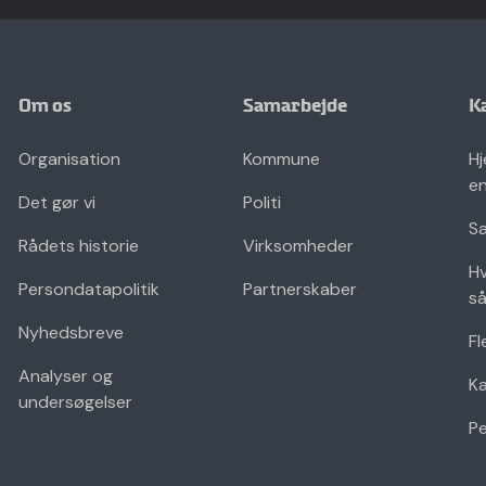
Om os
Samarbejde
K
Organisation
Kommune
Hj
en
Det gør vi
Politi
Sæ
Rådets historie
Virksomheder
Hv
Persondatapolitik
Partnerskaber
så
Nyhedsbreve
Fl
Analyser og
K
undersøgelser
Pe