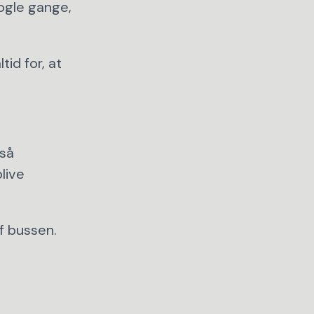
nogle gange,
tid for, at
 så
live
af bussen.