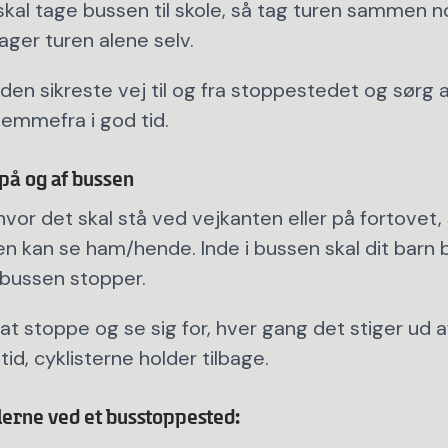
 skal tage bussen til skole, så tag turen sammen 
tager turen alene selv.
den sikreste vej til og fra stoppestedet og sørg al
jemmefra i god tid.
på og af bussen
 hvor det skal stå ved vejkanten eller på fortovet,
n kan se ham/hende. Inde i bussen skal dit barn b
l bussen stopper.
 at stoppe og se sig for, hver gang det stiger ud 
ltid, cyklisterne holder tilbage.
lerne ved et busstoppested: