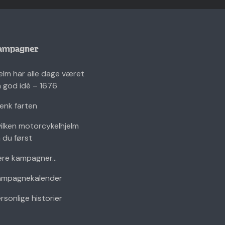
ampagner
elm har alle dage været
 god idé – 1676
nk farten
ilken motorcykelhjelm
 du først
ere kampagner...
ampagnekalender
rsonlige historier