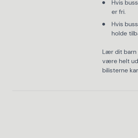
Hvis buss
er fri.
Hvis busse
holde til
Lær dit barn
være helt ud
bilisterne ka