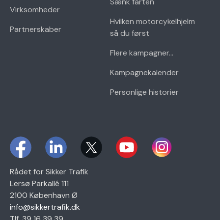
Sænk farten
Virksomheder
Hvilken motorcykelhjelm
Partnerskaber
så du først
Flere kampagner...
Kampagnekalender
Personlige historier
Rådet for Sikker Trafik
Lersø Parkallé 111
2100 København Ø
info@sikkertrafik.dk
Tlf. 39 16 39 39