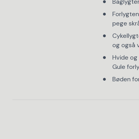
Baglygten
Forlygten 
pege skr
Cykellygt
og også v
Hvide og 
Gule forl
Bøden for