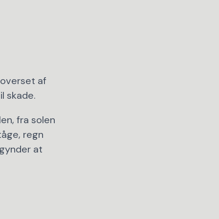
 overset af
il skade.
len, fra solen
tåge, regn
begynder at