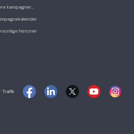
ere kampagner...
ampagnekalender
rsonlige historier
r Trafik