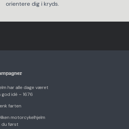
orientere dig i kryds.
ampagner
elm har alle dage været
 god idé – 1676
nk farten
ilken motorcykelhjelm
 du først