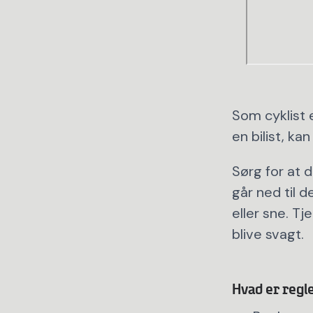
Som cyklist e
en bilist, ka
Sørg for at d
går ned til 
eller sne. Tj
blive svagt.
Hvad er regle