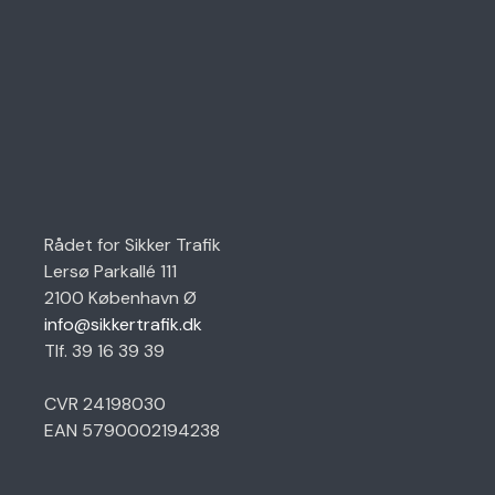
Rådet for Sikker Trafik
Lersø Parkallé 111
2100 København Ø
info@sikkertrafik.dk
Tlf. 39 16 39 39
CVR 24198030
EAN 5790002194238