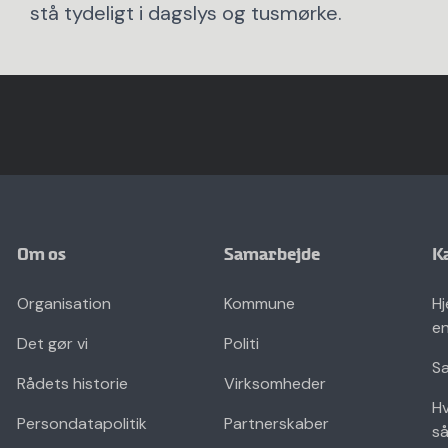
stå tydeligt i dagslys og tusmørke.
Om os
Samarbejde
K
Organisation
Kommune
Hj
en
Det gør vi
Politi
Sæ
Rådets historie
Virksomheder
Hv
Persondatapolitik
Partnerskaber
så