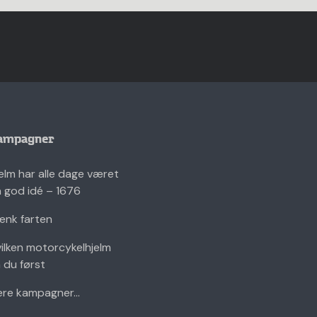
ampagner
elm har alle dage været
 god idé – 1676
nk farten
ilken motorcykelhjelm
 du først
ere kampagner...