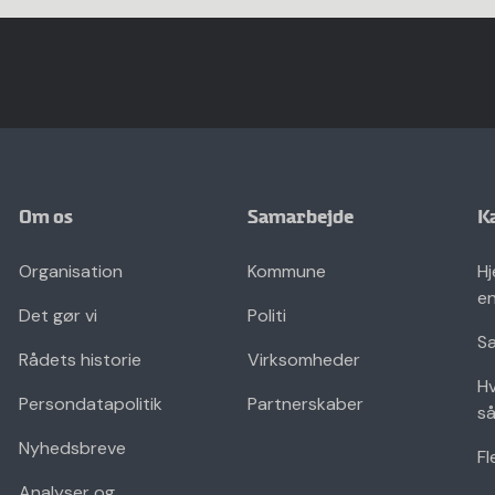
Om os
Samarbejde
K
Organisation
Kommune
Hj
en
Det gør vi
Politi
Sæ
Rådets historie
Virksomheder
Hv
Persondatapolitik
Partnerskaber
så
Nyhedsbreve
Fl
Analyser og