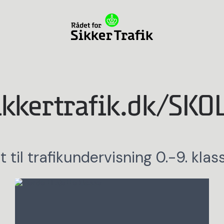
ikkertrafik.dk/SKO
t til trafikundervisning 0.-9. klas