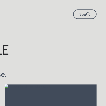
Søg
LE
se.