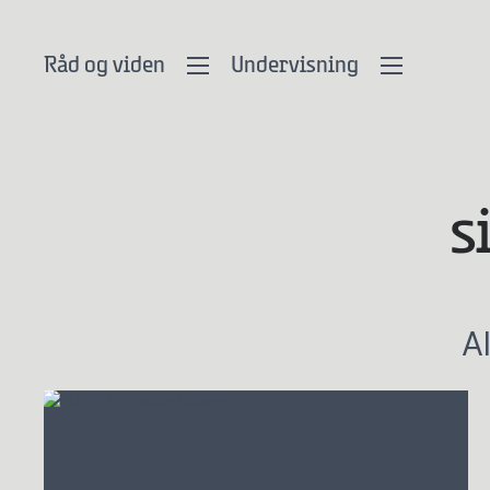
Råd og viden
Undervisning
s
Al