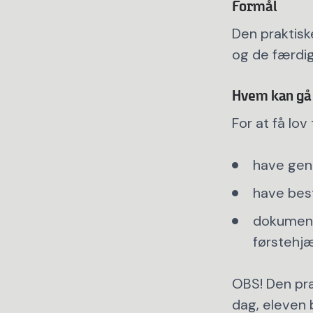
Formål
Den praktisk
og de færdig
Hvem kan gå 
For at få lov 
have genn
have bestå
dokumente
førstehjæ
OBS! Den pra
dag, eleven 