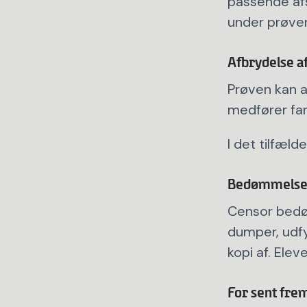
passende afs
under prøven
Afbrydelse a
Prøven kan a
medfører fare
I det tilfæld
Bedømmels
Censor bedøm
dumper, udf
kopi af. Elev
For sent fre