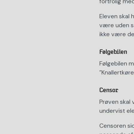
fortrolig med
Eleven skal 
være uden sæ
ikke være de
Følgebilen
Følgebilen m
”Knallertkør
Censor
Prøven skal 
undervist el
Censoren sid