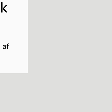
sk
 af