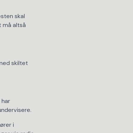
sten skal
t må altså
ed skiltet
 har
undervisere.
ører i