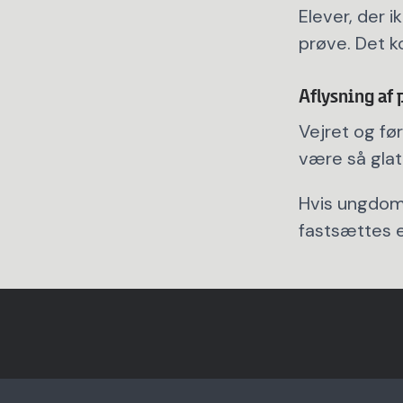
Elever, der i
prøve. Det k
Aflysning af
Vejret og fø
være så glat,
Hvis ungdoms
fastsættes e