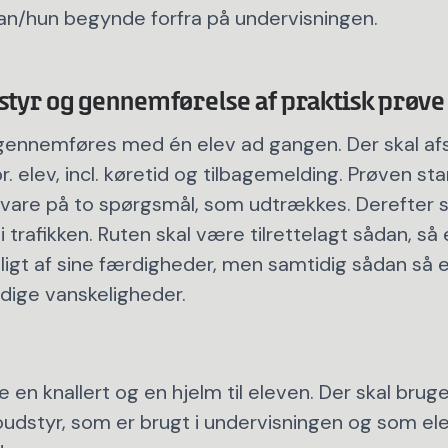
han/hun begynde forfra på undervisningen.
dstyr og gennemførelse af praktisk prøve
gennemføres med én elev ad gangen. Der skal af
r. elev, incl. køretid og tilbagemelding. Prøven st
svare på to spørgsmål, som udtrækkes. Derefter s
i trafikken. Ruten skal være tilrettelagt sådan, så
uligt af sine færdigheder, men samtidig sådan så 
ødige vanskeligheder.
 en knallert og en hjelm til eleven. Der skal brug
dstyr, som er brugt i undervisningen og som el