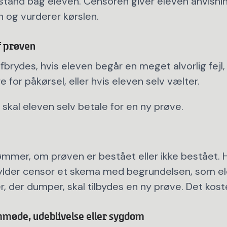
tand bag eleven. Censoren giver eleven anvisnin
 og vurderer kørslen.
f prøven
fbrydes, hvis eleven begår en meget alvorlig fejl,
 for påkørsel, eller hvis eleven selv vælter.
e skal eleven selv betale for en ny prøve.
e
mer, om prøven er bestået eller ikke bestået. 
ylder censor et skema med begrundelsen, som el
er, der dumper, skal tilbydes en ny prøve. Det kost
mmøde, udeblivelse eller sygdom