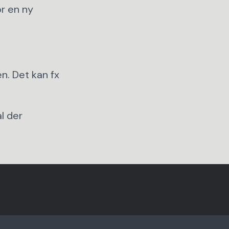
or en ny
n. Det kan fx
l der