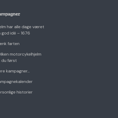
ampagner
elm har alle dage været
 god idé – 1676
nk farten
ilken motorcykelhjelm
 du først
ere kampagner...
ampagnekalender
rsonlige historier