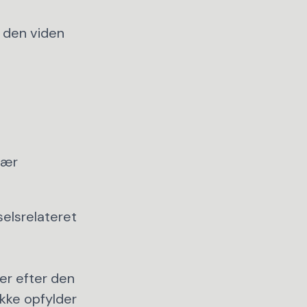
e den viden
vær
elsrelateret
er efter den
ikke opfylder