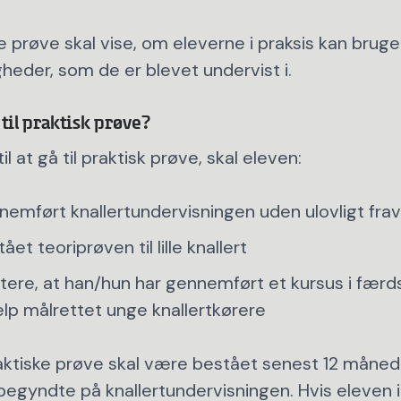
e prøve skal vise, om eleverne i praksis kan brug
heder, som de er blevet undervist i.
til praktisk prøve?
til at gå til praktisk prøve, skal eleven:
emført knallertundervisningen uden ulovligt fra
et teoriprøven til lille knallert
re, at han/hun har gennemført et kursus i færds
lp målrettet unge knallertkørere
ktiske prøve skal være bestået senest 12 måned
begyndte på knallertundervisningen. Hvis eleven 