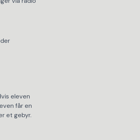
ger via radio
 der
Hvis eleven
even får en
er et gebyr.