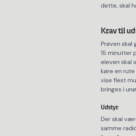
dette, skal 
Krav til u
Prøven skal 
15 minutter p
eleven skal 
køre en rute 
vise flest m
bringes i un
Udstyr
Der skal være
samme radiou