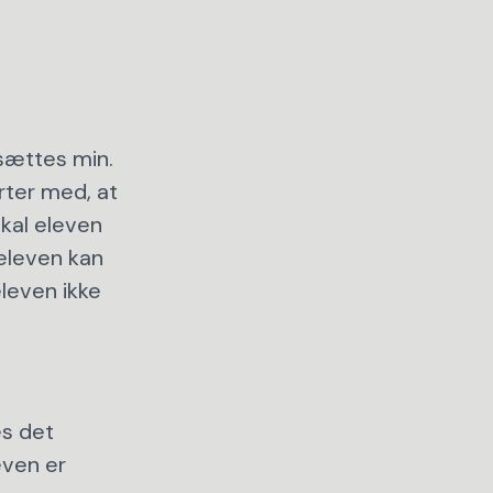
sættes min.
arter med, at
kal eleven
 eleven kan
eleven ikke
es det
even er