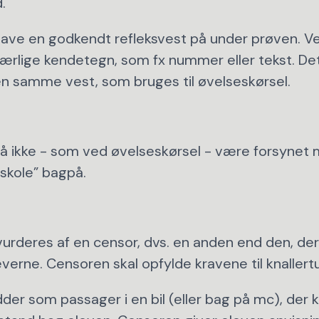
.
have en godkendt refleksvest på under prøven. Ve
rlige kendetegn, som fx nummer eller tekst. De
n samme vest, som bruges til øvelseskørsel.
å ikke - som ved øvelseskørsel - være forsynet m
eskole” bagpå.
vurderes af en censor, dvs. en anden end den, der
everne. Censoren skal opfylde kravene til knallert
der som passager i en bil (eller bag på mc), der k