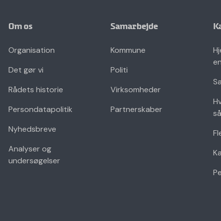
Om os
Samarbejde
K
Organisation
Kommune
Hj
en
Det gør vi
Politi
Sæ
Rådets historie
Virksomheder
Hv
Persondatapolitik
Partnerskaber
så
Nyhedsbreve
Fl
Analyser og
K
undersøgelser
Pe