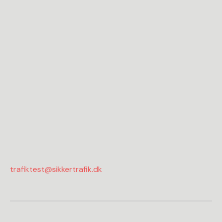
trafiktest@sikkertrafik.dk