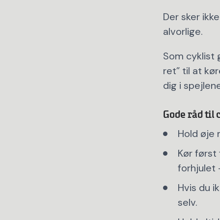
Der sker ikk
alvorlige.
Som cyklist 
ret” til at k
dig i spejlene
Gode råd til 
Hold øje 
Kør først 
forhjulet
Hvis du ik
selv.