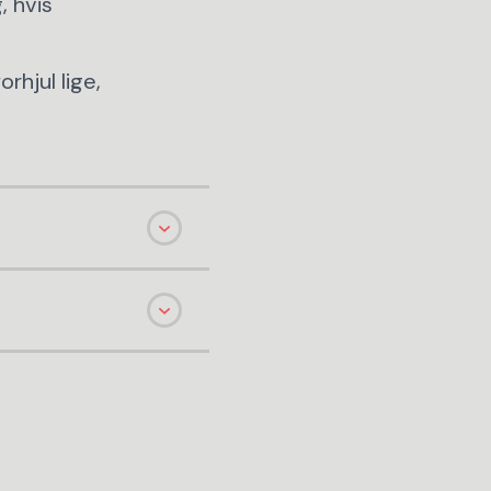
, hvis
rhjul lige,