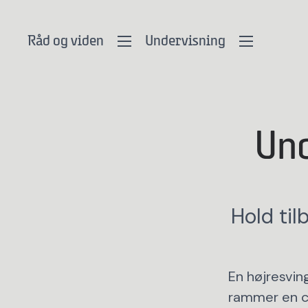
Råd og viden
Undervisning
Und
Hold til
En højresving
rammer en cy