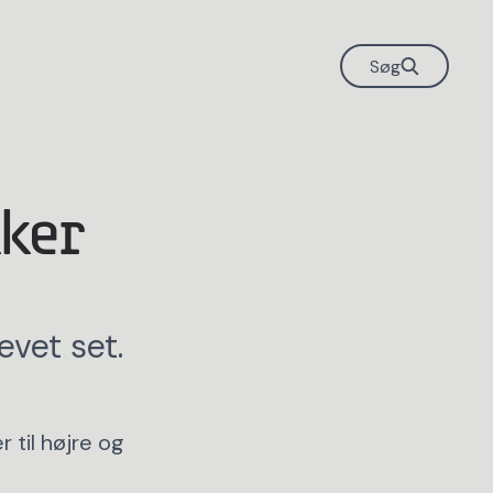
Søg
kker
evet set.
r til højre og