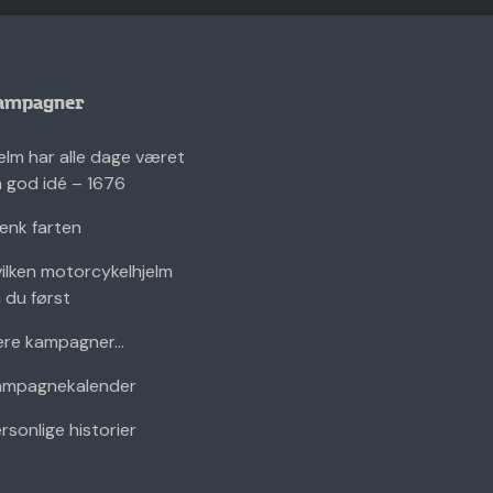
ampagner
elm har alle dage været
 god idé – 1676
nk farten
ilken motorcykelhjelm
 du først
ere kampagner...
ampagnekalender
rsonlige historier