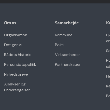
Om os
Samarbejde
K
Organisation
Kommune
Hj
en
Det gør vi
Politi
Sæ
Rådets historie
Virksomheder
Hv
Persondatapolitik
Partnerskaber
så
Nyhedsbreve
Fl
Analyser og
K
undersøgelser
Pe