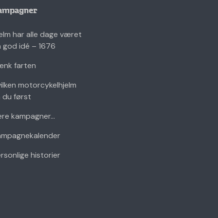
ampagner
elm har alle dage været
 god idé – 1676
nk farten
ilken motorcykelhjelm
 du først
ere kampagner...
ampagnekalender
rsonlige historier