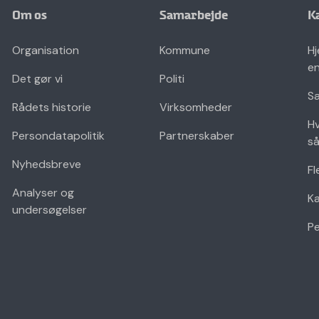
Om os
Samarbejde
K
Organisation
Kommune
Hj
en
Det gør vi
Politi
Sæ
Rådets historie
Virksomheder
Hv
Persondatapolitik
Partnerskaber
så
Nyhedsbreve
Fl
Analyser og
K
undersøgelser
Pe