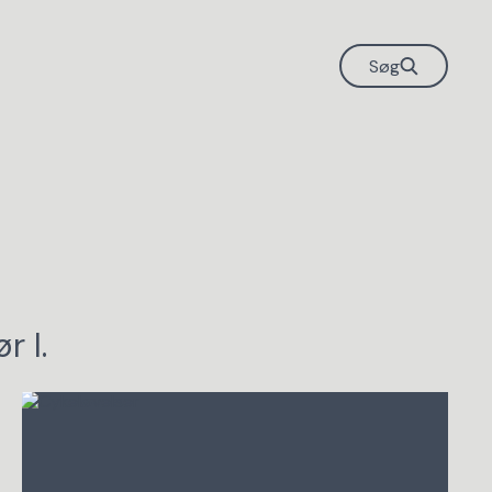
Søg
r I.