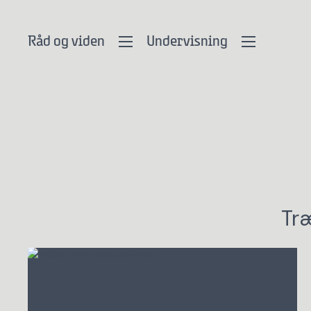
Råd og viden
Undervisning
Træ