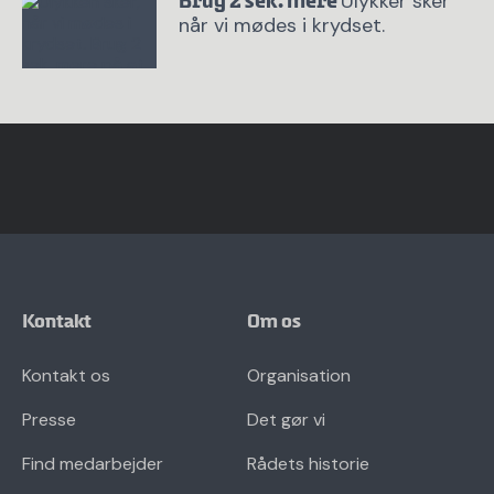
Ulykker sker
Brug 2 sek. mere
når vi mødes i krydset.
Kontakt
Om os
Kontakt os
Organisation
Presse
Det gør vi
Find medarbejder
Rådets historie