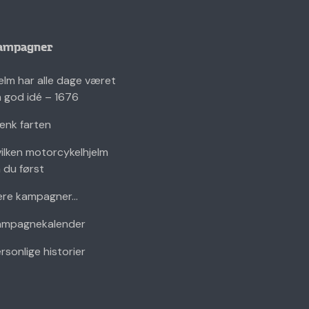
ampagner
elm har alle dage været
 god idé – 1676
nk farten
ilken motorcykelhjelm
 du først
ere kampagner...
ampagnekalender
rsonlige historier