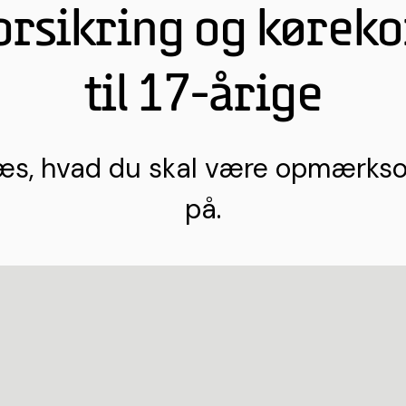
orsikring og køreko
til 17-årige
æs, hvad du skal være opmærks
på.