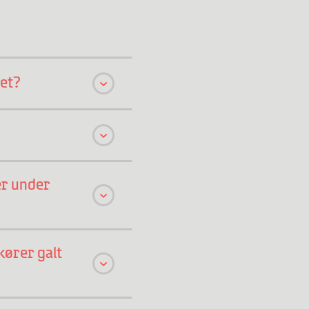
ret?
er under
kører galt