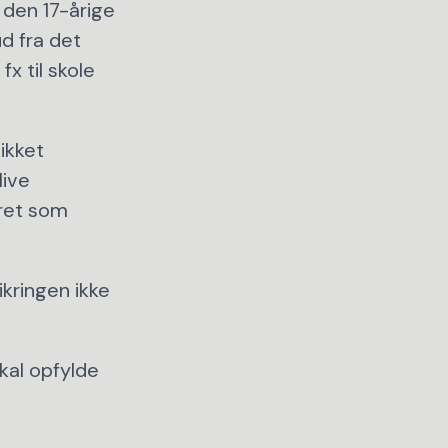
n den 17-årige
ud fra det
x til skole
ikket
live
eret som
ikringen ikke
kal opfylde