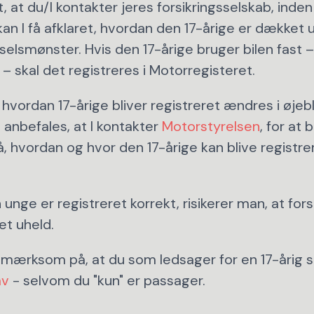
t, at du/I kontakter jeres forsikringsselskab, inde
 kan I få afklaret, hvordan den 17-årige er dækket 
elsmønster. Hvis den 17-årige bruger bilen fast – f
 – skal det registreres i Motorregisteret.
 hvordan 17-årige bliver registreret ændres i øjebl
 anbefales, at I kontakter
Motorstyrelsen
, for at b
, hvordan og hvor den 17-årige kan blive registr
 unge er registreret korrekt, risikerer man, at fors
t uheld.
ærksom på, at du som ledsager for en 17-årig s
av
- selvom du "kun" er passager.