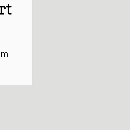
rt
om