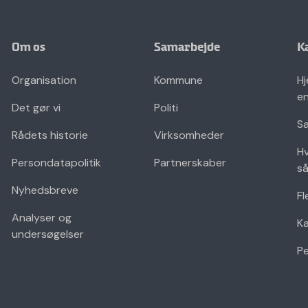
Om os
Samarbejde
K
Organisation
Kommune
Hj
en
Det gør vi
Politi
Sæ
Rådets historie
Virksomheder
Hv
Persondatapolitik
Partnerskaber
så
Nyhedsbreve
Fl
Analyser og
K
undersøgelser
Pe