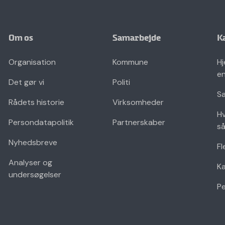
Om os
Samarbejde
K
Organisation
Kommune
Hj
en
Det gør vi
Politi
Sæ
Rådets historie
Virksomheder
Hv
Persondatapolitik
Partnerskaber
så
Nyhedsbreve
Fl
Analyser og
K
undersøgelser
Pe