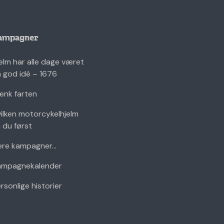
ampagner
elm har alle dage været
 god idé – 1676
nk farten
ilken motorcykelhjelm
 du først
ere kampagner...
ampagnekalender
rsonlige historier