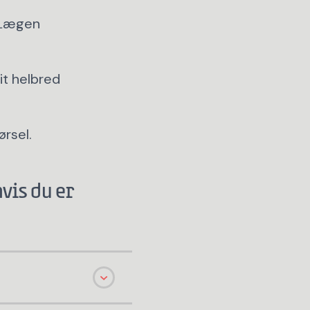
. Lægen
it helbred
ørsel.
vis du er