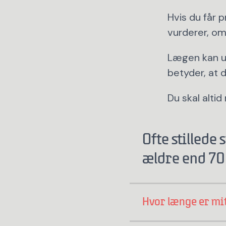
Hvis du får 
vurderer, om 
Lægen kan ud
betyder, at d
Du skal altid
Ofte stillede
ældre end 70
Hvor længe er mit