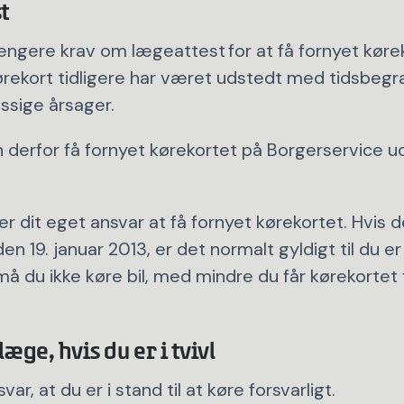
t
længere krav om lægeattest for at få fornyet kør
ørekort tidligere har været udstedt med tidsbeg
sige årsager.
n derfor få fornyet kørekortet på Borgerservice 
er dit eget ansvar at få fornyet kørekortet. Hvis d
 den
19. januar 2013, er det normalt gyldigt til du e
må du ikke køre bil, med mindre du får kørekortet 
æge, hvis du er i tvivl
var, at du er i stand til at køre forsvarligt.