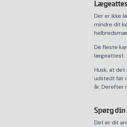
Lægeattes
Der er ikke 
mindre dit k
helbredsmæs
De fleste ka
lægeattest.
Husk, at det 
udstedt før
år. Derefter 
Spørg din l
Det er dit ans