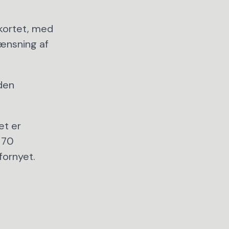
ekortet, med
rænsning af
uden
et er
r 70
fornyet.