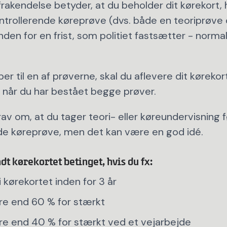
frakendelse betyder, at du beholder dit kørekort, 
ntrollerende køreprøve (dvs. både en teoriprøve
nden for en frist, som politiet fastsætter - normal
r til en af prøverne, skal du aflevere dit kørekort
e, når du har bestået begge prøver.
rav om, at du tager teori- eller køreundervisning fø
de køreprøve, men det kan være en god idé.
dt kørekortet betinget, hvis du fx:
 i kørekortet inden for 3 år
re end 60 % for stærkt
re end 40 % for stærkt ved et vejarbejde