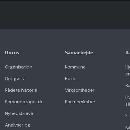
Om os
Samarbejde
K
Organisation
Kommune
Hj
en
Det gør vi
Politi
Sæ
Rådets historie
Virksomheder
Hv
Persondatapolitik
Partnerskaber
så
Nyhedsbreve
Fl
Analyser og
K