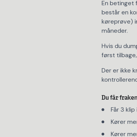
En betinget 
består en ko
køreprøve) i
måneder.
Hvis du dumpe
først tilbag
Der er ikke k
kontrolleren
Du får fraken
Får 3 klip
Kører me
Kører me