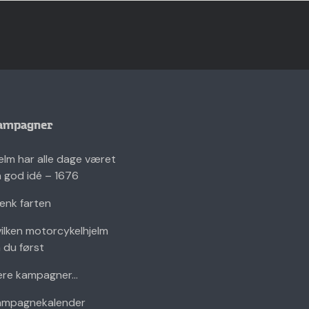
ampagner
elm har alle dage været
 god idé – 1676
nk farten
ilken motorcykelhjelm
 du først
ere kampagner...
ampagnekalender