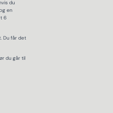
hvis du
 og en
t 6
. Du får det
r du går til