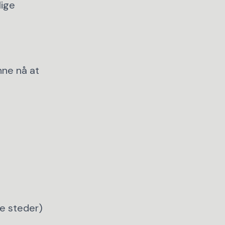
lige
nne nå at
le steder)