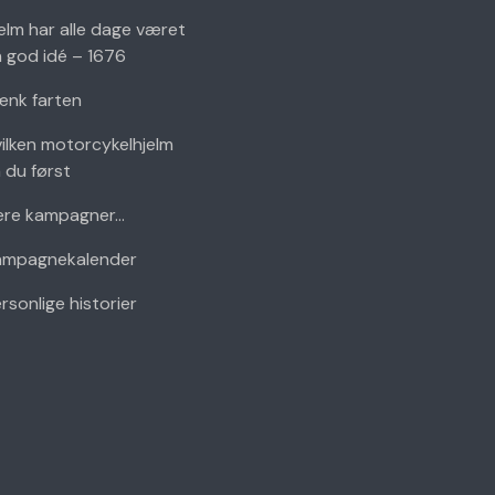
elm har alle dage været
 god idé – 1676
nk farten
ilken motorcykelhjelm
 du først
ere kampagner...
ampagnekalender
rsonlige historier