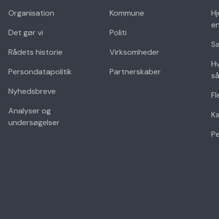
Organisation
Kommune
Hj
en
Det gør vi
Politi
Sæ
Rådets historie
Virksomheder
Hv
Persondatapolitik
Partnerskaber
så
Nyhedsbreve
Fl
Analyser og
K
undersøgelser
Pe