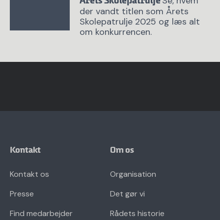
Se, hvem
Årets Skolepatrulje
der vandt titlen som Årets
Skolepatrulje 2025 og læs alt
om konkurrencen.
Kontakt
Om os
Kontakt os
Organisation
Presse
Det gør vi
Find medarbejder
Rådets historie